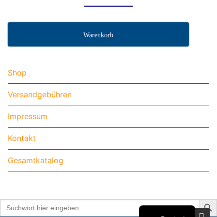
Warenkorb
Shop
Versandgebühren
Impressum
Kontakt
Gesamtkatalog
Search But
Search
for: