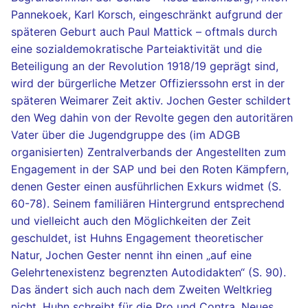
Pannekoek, Karl Korsch, eingeschränkt aufgrund der
späteren Geburt auch Paul Mattick – oftmals durch
eine sozialdemokratische Parteiaktivität und die
Beteiligung an der Revolution 1918/19 geprägt sind,
wird der bürgerliche Metzer Offizierssohn erst in der
späteren Weimarer Zeit aktiv. Jochen Gester schildert
den Weg dahin von der Revolte gegen den autoritären
Vater über die Jugendgruppe des (im ADGB
organisierten) Zentralverbands der Angestellten zum
Engagement in der SAP und bei den Roten Kämpfern,
denen Gester einen ausführlichen Exkurs widmet (S.
60-78). Seinem familiären Hintergrund entsprechend
und vielleicht auch den Möglichkeiten der Zeit
geschuldet, ist Huhns Engagement theoretischer
Natur, Jochen Gester nennt ihn einen „auf eine
Gelehrtenexistenz begrenzten Autodidakten“ (S. 90).
Das ändert sich auch nach dem Zweiten Weltkrieg
nicht. Huhn schreibt für die Pro und Contra, Neues