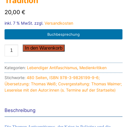
Tradition
20,00
€
inkl. 7 % MwSt.
zzgl.
Versandkosten
Buchbesprechung
Die
In den Warenkorb
radikale
jüdische
Kategorien:
Lebendiger Antifaschismus
,
Medienkritiken
Tradition
quantity
Stichworte:
480 Seiten
,
ISBN 978-3-9826199-9-6;
Übersetzung: Thomas Weiß; Covergestaltung: Thomas Waimer;
Lesereise mit den Autor:innen (s. Termine auf der Startseite)
Beschreibung
Die Themen Antisemitismus, der Krieg in Palästina und die