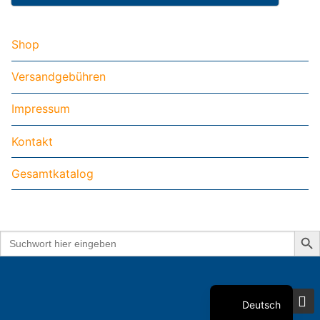
Shop
Versandgebühren
Impressum
Kontakt
Gesamtkatalog
Search But
Search
for:
Deutsch