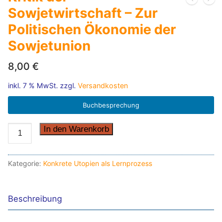
Sowjetwirtschaft – Zur
Politischen Ökonomie der
Sowjetunion
8,00
€
inkl. 7 % MwSt.
zzgl.
Versandkosten
Buchbesprechung
Kritik
In den Warenkorb
der
Sowjetwirtschaft
Kategorie:
Konkrete Utopien als Lernprozess
-
Zur
Politischen
Beschreibung
Ökonomie
der