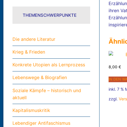
Erzählun
ihren Va
THEMENSCHWERPUNKTE
Erzählun
inspirie
Die andere Literatur
Ähnli
Krieg & Frieden
Konkrete Utopien als Lernprozess
8,00
€
Lebenswege & Biografien
IN DEN W
inkl. 7 %
Soziale Kämpfe – historisch und
aktuell
zzgl.
Ver
Kapitalismuskritik
Lebendiger Antifaschismus