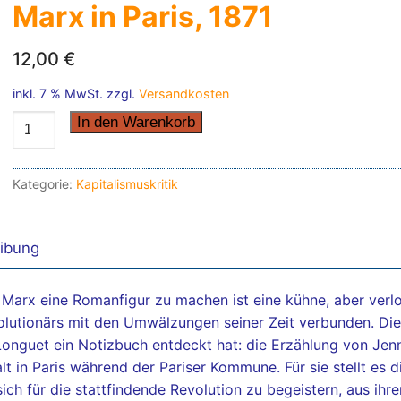
Marx in Paris, 1871
12,00
€
inkl. 7 % MwSt.
zzgl.
Versandkosten
Marx
In den Warenkorb
in
Paris,
Kategorie:
Kapitalismuskritik
1871
quantity
ibung
 Marx eine Romanfigur zu machen ist eine kühne, aber verlo
lutionärs mit den Umwälzungen seiner Zeit verbunden. Di
Longuet ein Notizbuch entdeckt hat: die Erzählung von Jenn
lt in Paris während der Pariser Kommune. Für sie stellt es d
 sich für die stattfindende Revolution zu begeistern, aus ihr