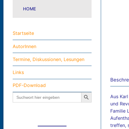
HOME
Startseite
AutorInnen
Termine, Diskussionen, Lesungen
Links
Beschre
PDF-Download
Search Button
Search
Aus Karl
for:
und Revo
Familie 
Aufentha
treffen,