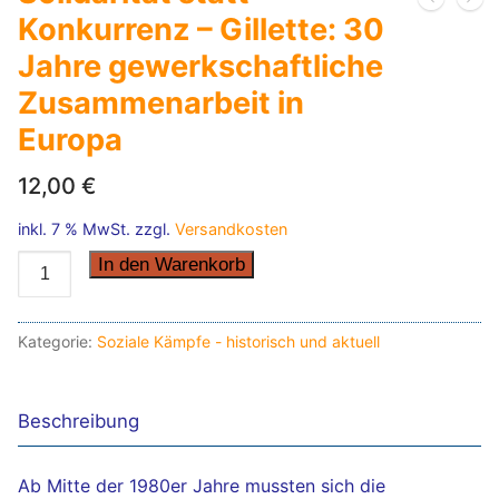
Konkurrenz – Gillette: 30
Jahre gewerkschaftliche
Zusammenarbeit in
Europa
12,00
€
inkl. 7 % MwSt.
zzgl.
Versandkosten
Solidarität
In den Warenkorb
statt
Konkurrenz
Kategorie:
Soziale Kämpfe - historisch und aktuell
-
Gillette:
30
Beschreibung
Jahre
gewerkschaftliche
Ab Mitte der 1980er Jahre mussten sich die
Zusammenarbeit