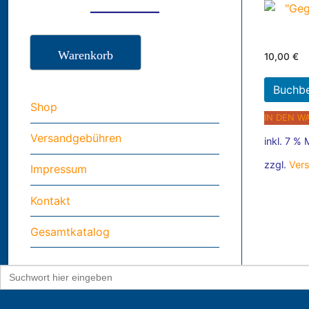
Warenkorb
10,00
€
Buchb
Shop
IN DEN W
Versandgebühren
inkl. 7 %
zzgl.
Ver
Impressum
Kontakt
Gesamtkatalog
Search
for: