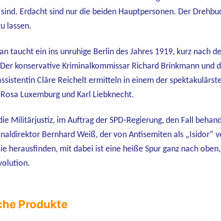
 sind. Erdacht sind nur die beiden Hauptpersonen. Der Drehbu
u lassen.
n taucht ein ins unruhige Berlin des Jahres 1919, kurz nach d
 Der konservative Kriminalkommissar Richard Brinkmann und d
assistentin Cläre Reichelt ermitteln in einem der spektakulä
Rosa Luxemburg und Karl Liebknecht.
e Militärjustiz, im Auftrag der SPD-Regierung, den Fall behand
inaldirektor Bernhard Weiß, der von Antisemiten als „Isidor“ 
sie herausfinden, mit dabei ist eine heiße Spur ganz nach obe
olution.
che Produkte