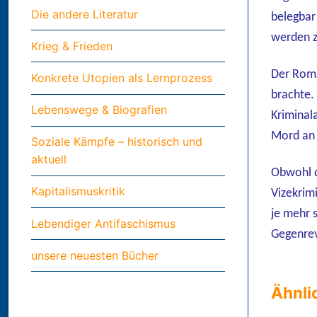
Die andere Literatur
belegbar
werden z
Krieg & Frieden
Der Roma
Konkrete Utopien als Lernprozess
brachte.
Lebenswege & Biografien
Kriminal
Mord an 
Soziale Kämpfe – historisch und
aktuell
Obwohl di
Kapitalismuskritik
Vizekrim
je mehr 
Lebendiger Antifaschismus
Gegenrev
unsere neuesten Bücher
Ähnli