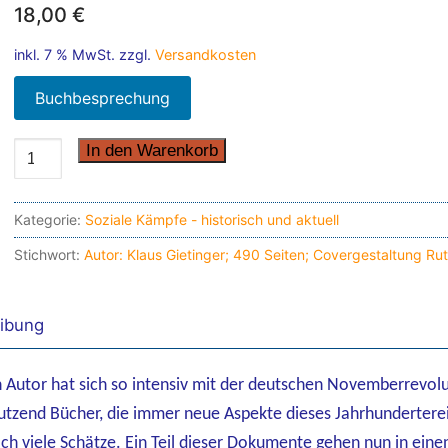
18,00
€
inkl. 7 % MwSt.
zzgl.
Versandkosten
Buchbesprechung
Tote
In den Warenkorb
auf
Urlaub
Kategorie:
Soziale Kämpfe - historisch und aktuell
quantity
Stichwort:
Autor: Klaus Gietinger; 490 Seiten; Covergestaltung 
ibung
 Autor hat sich so intensiv mit der deutschen Novemberrevol
utzend Bücher, die immer neue Aspekte dieses Jahrhunderterei
och viele Schätze. Ein Teil dieser Dokumente gehen nun in ei