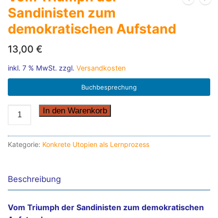
Sandinisten zum
demokratischen Aufstand
13,00
€
inkl. 7 % MwSt.
zzgl.
Versandkosten
Buchbesprechung
Vom
In den Warenkorb
Triumph
der
Kategorie:
Konkrete Utopien als Lernprozess
Sandinisten
zum
demokratischen
Beschreibung
Aufstand
quantity
Vom Triumph der Sandinisten zum demokratischen