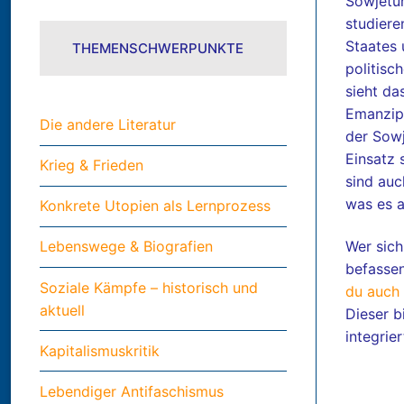
Sowjetun
studiere
Staates 
THEMENSCHWERPUNKTE
politisc
sieht da
Emanzipa
Die andere Literatur
der Sowj
Einsatz 
Krieg & Frieden
sind auc
was es a
Konkrete Utopien als Lernprozess
Lebenswege & Biografien
Wer sich
befassen
Soziale Kämpfe – historisch und
du auch
aktuell
Dieser b
integrier
Kapitalismuskritik
Lebendiger Antifaschismus