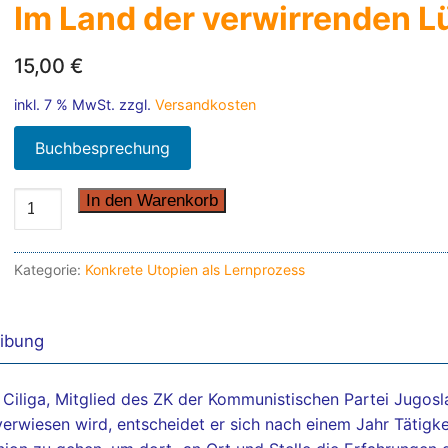
Im Land der verwirrenden L
15,00
€
inkl. 7 % MwSt.
zzgl.
Versandkosten
Buchbesprechung
Im
In den Warenkorb
Land
der
Kategorie:
Konkrete Utopien als Lernprozess
verwirrenden
Lüge
quantity
ibung
 Ciliga, Mitglied des ZK der Kommunistischen Partei Jugosl
erwiesen wird, entscheidet er sich nach einem Jahr Tätigkei