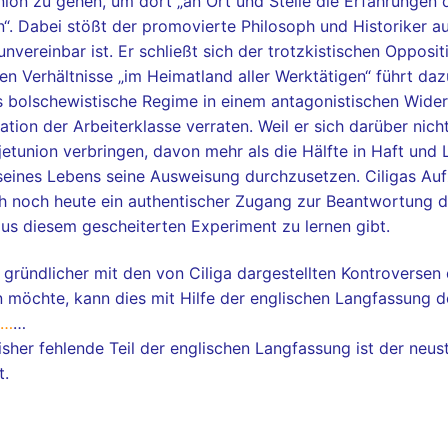
ion zu gehen, um dort „an Ort und Stelle die Erfahrungen 
n“. Dabei stößt der promovierte Philosoph und Historiker au
unvereinbar ist. Er schließt sich der trotzkistischen Oppos
hen Verhältnisse „im Heimatland aller Werktätigen“ führt daz
s bolschewistische Regime in einem antagonistischen Wider
tion der Arbeiterklasse verraten. Weil er sich darüber nicht
etunion verbringen, davon mehr als die Hälfte in Haft un
seines Lebens seine Ausweisung durchzusetzen. Ciligas Au
h noch heute ein authentischer Zugang zur Beantwortung d
us diesem gescheiterten Experiment zu lernen gibt.
 gründlicher mit den von Ciliga dargestellten Kontroverse
 möchte, kann dies mit Hilfe der englischen Langfassung de
 …
…
isher fehlende Teil der englischen Langfassung ist der ne
t.