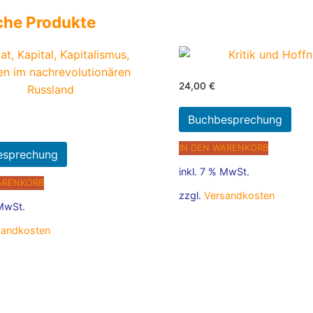
che Produkte
24,00
€
Buchbesprechung
IN DEN WARENKORB
esprechung
inkl. 7 % MwSt.
ARENKORB
zzgl.
Versandkosten
 MwSt.
sandkosten