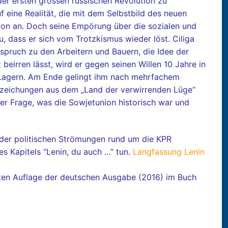
der ersten grossen russischen Revolution zu
f eine Realität, die mit dem Selbstbild des neuen
ition an. Doch seine Empörung über die sozialen und
u, dass er sich vom Trotzkismus wieder löst. Ciliga
spruch zu den Arbeitern und Bauern, die Idee der
 beirren lässt, wird er gegen seinen Willen 10 Jahre in
d Lagern. Am Ende gelingt ihm nach mehrfachem
fzeichungen aus dem „Land der verwirrenden Lüge“
er Frage, was die Sowjetunion historisch war und
n der politischen Strömungen rund um die KPR
s Kapitels “Lenin, du auch …” tun.
Langfassung Lenin
usten Auflage der deutschen Ausgabe (2016) im Buch