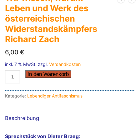
Leben und Werk des
österreichischen
Widerstandskämpfers
Richard Zach
6,00
€
inkl. 7 % MwSt.
zzgl.
Versandkosten
Wir
In den Warenkorb
wissen,
warum
Kategorie:
Lebendiger Antifaschismus
-
Leben
und
Beschreibung
Werk
des
Sprechstück von Dieter Braeg:
österreichischen