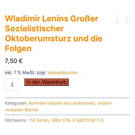
Wladimir Lenins Großer
Sozialistischer
Oktoberumsturz und die
Folgen
7,50
€
inkl. 7 % MwSt.
zzgl.
Versandkosten
Wladimir
In den Warenkorb
Lenins
Großer
Kategorien:
Konkrete Utopien als Lernprozess
,
unsere-
Sozialistischer
neuesten-Bücher
Oktoberumsturz
und
Stichworte:
114 Seiten
,
ISBN 978-3-9827938-7-0
die
Folgen